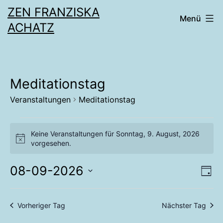
Zum
ZEN FRANZISKA
Menü
Inhalt
ACHATZ
springen
Meditationstag
Veranstaltungen
Meditationstag
Veranstaltungen
Keine Veranstaltungen für Sonntag, 9. August, 2026
Hinweis
vorgesehen.
für
08-09-2026
Sonntag,
An
Ve
Tag
Datum
An
9.
Na
wählen.
Vorheriger Tag
Nächster Tag
Na
August,